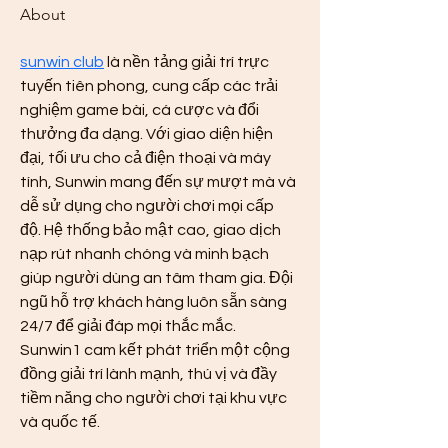
About
sunwin club
 là nền tảng giải trí trực 
tuyến tiên phong, cung cấp các trải 
nghiệm game bài, cá cược và đổi 
thưởng đa dạng. Với giao diện hiện 
đại, tối ưu cho cả điện thoại và máy 
tính, Sunwin mang đến sự mượt mà và 
dễ sử dụng cho người chơi mọi cấp 
độ. Hệ thống bảo mật cao, giao dịch 
nạp rút nhanh chóng và minh bạch 
giúp người dùng an tâm tham gia. Đội 
ngũ hỗ trợ khách hàng luôn sẵn sàng 
24/7 để giải đáp mọi thắc mắc. 
Sunwin1 cam kết phát triển một cộng 
đồng giải trí lành mạnh, thú vị và đầy 
tiềm năng cho người chơi tại khu vực 
và quốc tế.