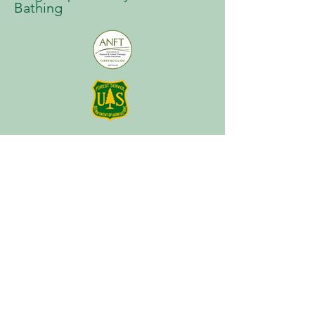
Bathing
About
Plan a Session
Media
Contact
Terms of Service
Our Partners
Facebook