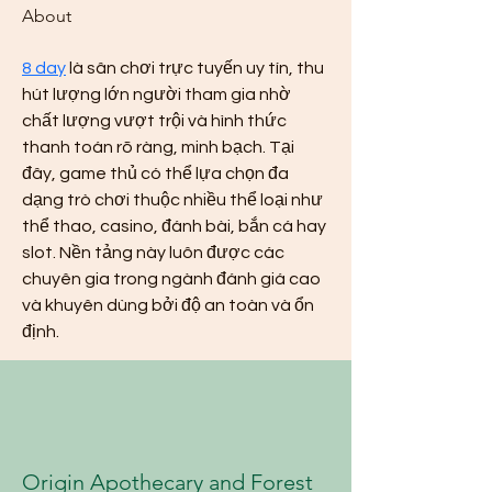
About
8 day
 là sân chơi trực tuyến uy tín, thu 
hút lượng lớn người tham gia nhờ 
chất lượng vượt trội và hình thức 
thanh toán rõ ràng, minh bạch. Tại 
đây, game thủ có thể lựa chọn đa 
dạng trò chơi thuộc nhiều thể loại như 
thể thao, casino, đánh bài, bắn cá hay 
slot. Nền tảng này luôn được các 
chuyên gia trong ngành đánh giá cao 
và khuyên dùng bởi độ an toàn và ổn 
định.
Origin Apothecary and Forest